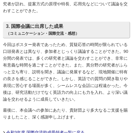
究者が訪れ、提案方式の原理や特長、応用先などについて議論を交
わすことができた。
3. 国際会議に出席した成果
（コミュニケーション・国際交流・感想）
今回はポスター発表であったため、質疑応答の時間が限られている
口頭発表とは異なり、参加者とじっくり議論することができた。90
分間の発表では、多くの研究者と議論を交わすことができ、非常に
有意義な時間を過ごすことができた。また、異分野の研究者がふら
っと立ち寄り、説明を聞き、議論に発展するなど、現地開催に特有
の良さを感じることができた。しかし、英語での質問の聞き取りや
表現に苦心する場面が多く、シームレスな会話には程遠かった。今
後は、研究活動だけでなく英語力の向上にも力を入れ、より深い議
論を交わせるように成長していきたい。
最後に、本会議への参加にあたり、貴財団より多大なるご支援を賜
りましたこと、深く感謝申し上げます。
令和3年度 国際交流助成受領者一覧に戻る