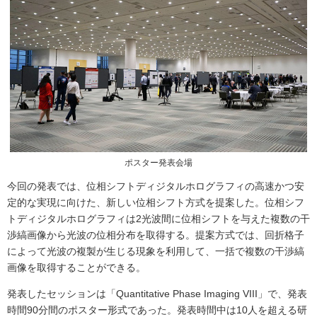
ポスター発表会場
今回の発表では、位相シフトディジタルホログラフィの高速かつ安
定的な実現に向けた、新しい位相シフト方式を提案した。位相シフ
トディジタルホログラフィは2光波間に位相シフトを与えた複数の干
渉縞画像から光波の位相分布を取得する。提案方式では、回折格子
によって光波の複製が生じる現象を利用して、一括で複数の干渉縞
画像を取得することができる。
発表したセッションは「Quantitative Phase Imaging VIII」で、発表
時間90分間のポスター形式であった。発表時間中は10人を超える研