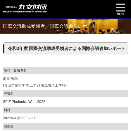
国際交流助成受領者／国際会議参加レポート
令和3年度 国際交流助成受領者による国際会議参加レポート
受領・参加者名
前田 智弘
(青山学院大学 理工学部 電気電子工学科)
会議名
SPIE Photonics West 2022
期日
2022年1月22日～27日
開催地