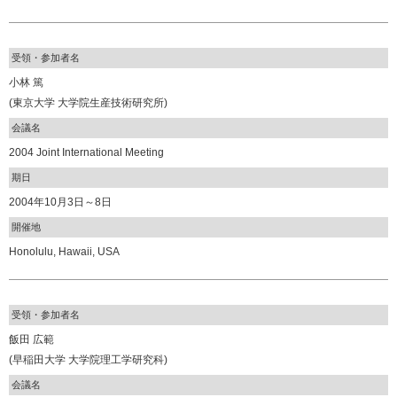
受領・参加者名
小林 篤
(東京大学 大学院生産技術研究所)
会議名
2004 Joint International Meeting
期日
2004年10月3日～8日
開催地
Honolulu, Hawaii, USA
受領・参加者名
飯田 広範
(早稲田大学 大学院理工学研究科)
会議名