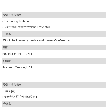
受領・参加者名
Chainarong Buttapeng
(長岡技術科学大学 大学院工学研究科)
会議名
35th AIAA Plasmadynamics and Lasers Conference
期日
2004年6月22日～27日
開催地
Portland, Oregon, USA
受領・参加者名
田中 利恵
(金沢大学 医学部保健学科)
会議名