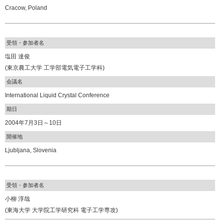
Cracow, Poland
受領・参加者名
塩田 達俊
(東京農工大学 工学部電気電子工学科)
会議名
International Liquid Crystal Conference
期日
2004年7月3日～10日
開催地
Ljubljana, Slovenia
受領・参加者名
小柳 淳哉
(東海大学 大学院工学研究科 電子工学専攻)