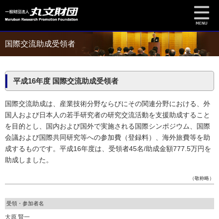
国際交流助成受領者
平成16年度 国際交流助成受領者
国際交流助成は、産業技術分野ならびにその関連分野における、外
国人および日本人の若手研究者の研究交流活動を支援助成すること
を目的とし、国内および国外で実施される国際シンポジウム、国際
会議および国際共同研究等への参加費（登録料）、海外旅費等を助
成するものです。平成16年度は、受領者45名/助成金額777.5万円を
助成しました。
（敬称略）
受領・参加者名
大原 賢一