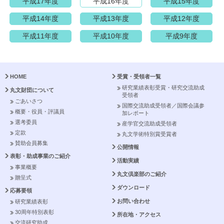
平成17年度
平成16年度
平成15年度
平成14年度
平成13年度
平成12年度
平成11年度
平成10年度
平成9年度
HOME
受賞・受領者一覧
研究業績表彰受賞・研究交流助成
丸文財団について
受領者
ごあいさつ
国際交流助成受領者／国際会議参
概要・役員・評議員
加レポート
選考委員
産学官交流助成受領者
定款
丸文学術特別賞受賞者
賛助会員募集
公開情報
表彰・助成事業のご紹介
活動実績
事業概要
丸文倶楽部のご紹介
贈呈式
ダウンロード
応募要領
お問い合わせ
研究業績表彰
30周年特別表彰
所在地・アクセス
交流研究助成