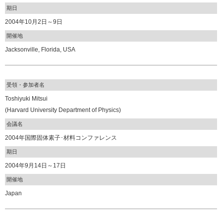
期日
2004年10月2日～9日
開催地
Jacksonville, Florida, USA
受領・参加者名
Toshiyuki Mitsui
(Harvard University Department of Physics)
会議名
2004年国際固体素子･材料コンファレンス
期日
2004年9月14日～17日
開催地
Japan